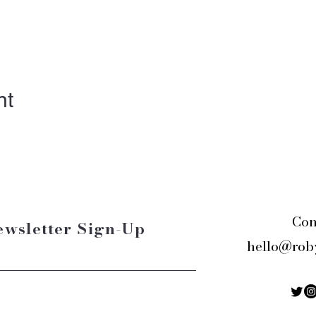
nt
Con
ewsletter Sign-Up
hello@rob